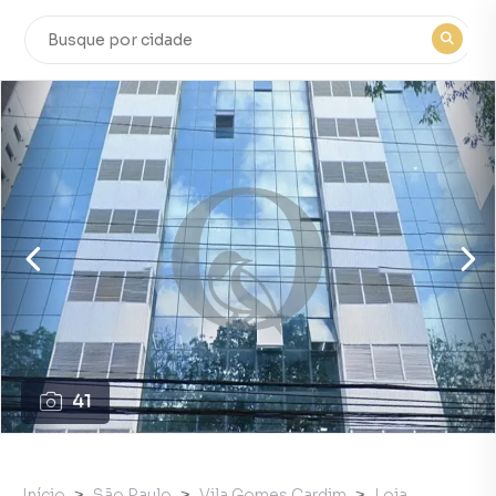
41
Início
São Paulo
Vila Gomes Cardim
Loja