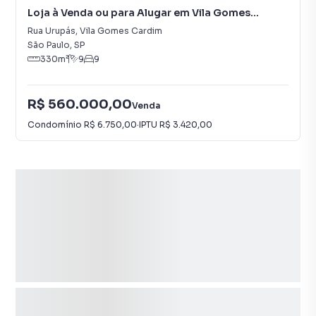
Loja à Venda ou para Alugar em Vila Gomes
Cardim
Rua Urupás
,
Vila Gomes Cardim
São Paulo
,
SP
330
m²
9
9
R$ 560.000,00
Venda
Condomínio
R$ 6.750,00
·
IPTU
R$ 3.420,00