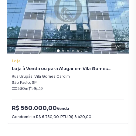
41
Loja
Loja à Venda ou para Alugar em Vila Gomes
Cardim
Rua Urupás
,
Vila Gomes Cardim
São Paulo
,
SP
330
m²
9
9
R$ 560.000,00
Venda
Condomínio
R$ 6.750,00
·
IPTU
R$ 3.420,00