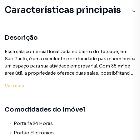
Características principais
Descrição
Essa sala comercial localizada no bairro do Tatuapé, em
São Paulo, é uma excelente oportunidade para quem busca
um espaço para sua atividade empresarial. Com 35 m² de
área útil, a propriedade oferece duas salas, possibilitando
a divisão do ambiente de acordo com as necessidades do
Ver
mais
seu negócio. O imóvel está desocupado, permitindo que
você personalize o espaço de acordo com sua proposta
de trabalho. O valor de venda é de R$ 1.100.000, uma ótima
Comodidades do imóvel
opção para quem deseja investir em um imóvel comercial
na região. A localização privilegiada do Tatuapé, com fácil
acesso a vias importantes e proximidade a serviços, torna
Portaria 24 Horas
essa sala comercial uma excelente alternativa para quem
Portão Eletrônico
procura um espaço estratégico para seus negócios.