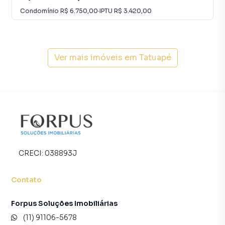
Condomínio
R$ 6.750,00
·
IPTU
R$ 3.420,00
Ver mais imóveis em
Tatuapé
CRECI:
038893J
Contato
Forpus Soluções Imobiliárias
(11) 91106-5678