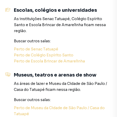
Negocie seu imóvel de forma totalmente online, com
segurança e tranquilidade. Na FORPUS SOLUÇÕES
Escolas, colégios e universidades
IMOBILIÁRIAS LTDA você consegue comprar ou alugar um
As instituições
Senac Tatuapé
,
Colégio Espírito
imóvel em São Paulo mesmo não estando na cidade e com
Santo
e
Escola Brincar de Amarelinha
ficam nessa
a praticidade de fazer tudo online, direto do seu
região.
computador ou smartphone. Nós criamos soluções
inovadoras para simplificar a relação de proprietários,
Buscar outros
salas
:
inquilinos e compradores com o mercado imobiliário.
Perto de
Senac Tatuapé
Perto de
Colégio Espírito Santo
Anuncie seu imóvel! É fácil, rápido e gratuito! A FORPUS
Perto de
Escola Brincar de Amarelinha
SOLUÇÕES IMOBILIÁRIAS LTDA é uma imobiliária digital
com imóveis em diversas cidades do Brasil, incluindo São
Paulo.
Museus, teatros e arenas de show
As áreas de lazer
e
Museu da Cidade de São Paulo /
Na FORPUS SOLUÇÕES IMOBILIÁRIAS LTDA você
Casa do Tatuapé
ficam nessa região.
consegue vender ou alugar seu imóvel muito mais rápido
do que em imobiliárias tradicionais. Já vendemos e
Buscar outros
salas
:
locamos diversos imóveis em São Paulo, especialmente
Perto de
Museu da Cidade de São Paulo / Casa do
em Tatuapé. Isso porque temos uma equipe de marketing
Tatuapé
digital focada em produzir campanhas específicas para