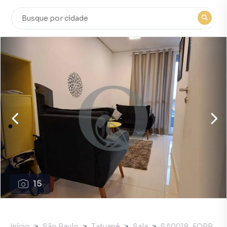
15
Início
São Paulo
Tatuapé
Sala
SA0018_FORP