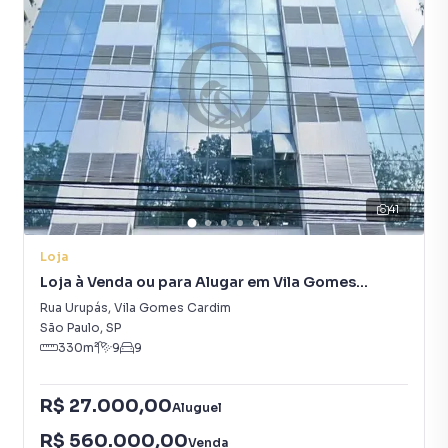
41
Loja
Loja à Venda ou para Alugar em Vila Gomes
Cardim
Rua Urupás
,
Vila Gomes Cardim
São Paulo
,
SP
330
m²
9
9
R$ 27.000,00
Aluguel
R$ 560.000,00
Venda