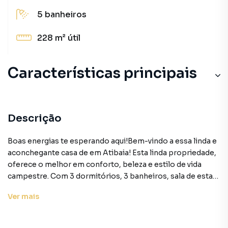
5
banheiros
228 m²
útil
Características principais
Descrição
Boas energias te esperando aqui!Bem-vindo a essa linda e
aconchegante casa de em Atibaia! Esta linda propriedade,
oferece o melhor em conforto, beleza e estilo de vida
campestre. Com 3 dormitórios, 3 banheiros, sala de estar,
sala de jantar, mezanino, copa cozinha, lavabo, área
Ver
mais
gourmet, piscina e área de serviço, esta casa tem tudo que
você precisa para viver com elegância e conforto,
(verdadeira casa de campo).A casa tem dois andares, com