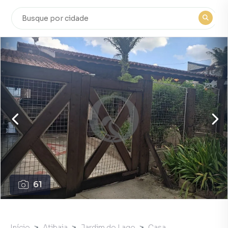
61
Início
Atibaia
Jardim do Lago
Casa