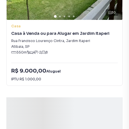
30
Casa
Casa à Venda ou para Alugar em Jardim Itaperi
Rua Francisco Lourenço Cintra
,
Jardim Itaperi
Atibaia
,
SP
350
m²
4
2
8
R$ 9.000,00
Aluguel
IPTU
R$ 1.000,00