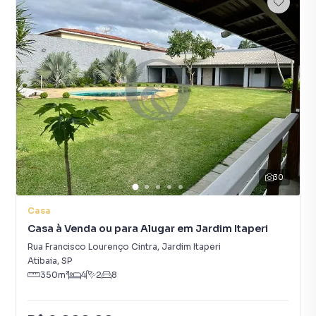
30
Casa
Casa à Venda ou para Alugar em Jardim Itaperi
Rua Francisco Lourenço Cintra
,
Jardim Itaperi
Atibaia
,
SP
350
m²
4
2
8