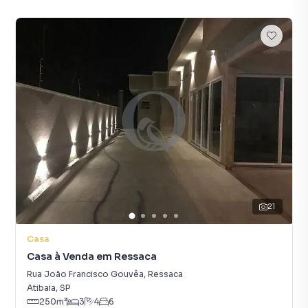
21
Casa
Casa à Venda em Ressaca
Rua João Francisco Gouvêa
,
Ressaca
Atibaia
,
SP
250
m²
3
4
6