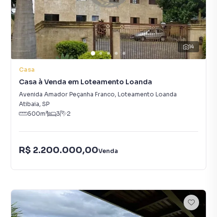
14
Casa
Casa à Venda em Loteamento Loanda
Avenida Amador Peçanha Franco
,
Loteamento Loanda
Atibaia
,
SP
500
m²
3
2
R$ 2.200.000,00
Venda