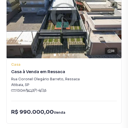
38
Casa
Casa à Venda em Ressaca
Rua Coronel Olegário Barreto
,
Ressaca
Atibaia
,
SP
130
m²
3
4
5
R$ 990.000,00
Venda