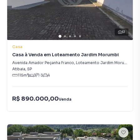
51
Casa
Casa à Venda em Loteamento Jardim Morumbi
Avenida Amador Peçanha Franco
,
Loteamento Jardim Morumbi
Atibaia
,
SP
115
m²
3
3
4
R$ 890.000,00
Venda