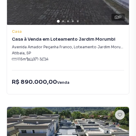
51
Casa
Casa à Venda em Loteamento Jardim Morumbi
Avenida Amador Peçanha Franco
,
Loteamento Jardim Morumbi
Atibaia
,
SP
115
m²
3
3
4
R$ 890.000,00
Venda