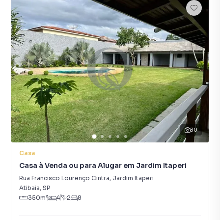
30
Casa
Casa à Venda ou para Alugar em Jardim Itaperi
Rua Francisco Lourenço Cintra
,
Jardim Itaperi
Atibaia
,
SP
350
m²
4
2
8