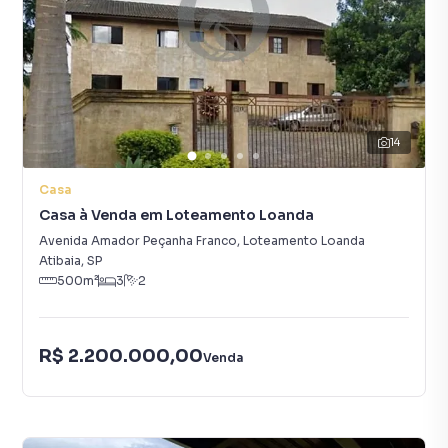
14
Casa
Casa à Venda em Loteamento Loanda
Avenida Amador Peçanha Franco
,
Loteamento Loanda
Atibaia
,
SP
500
m²
3
2
R$ 2.200.000,00
Venda