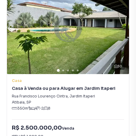
30
Casa
Casa à Venda ou para Alugar em Jardim Itaperi
Rua Francisco Lourenço Cintra
,
Jardim Itaperi
Atibaia
,
SP
350
m²
4
2
8
R$ 2.500.000,00
Venda