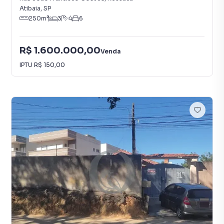
Atibaia
,
SP
250
m²
3
4
6
R$ 1.600.000,00
Venda
IPTU
R$ 150,00