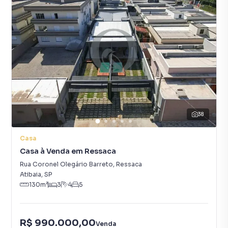
38
Casa
Casa à Venda em Ressaca
Rua Coronel Olegário Barreto
,
Ressaca
Atibaia
,
SP
130
m²
3
4
5
R$ 990.000,00
Venda