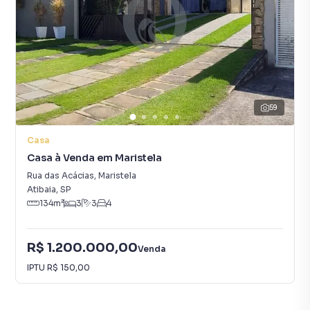
59
Casa
Casa à Venda em Maristela
Rua das Acácias
,
Maristela
Atibaia
,
SP
134
m²
3
3
4
R$ 1.200.000,00
Venda
IPTU
R$ 150,00