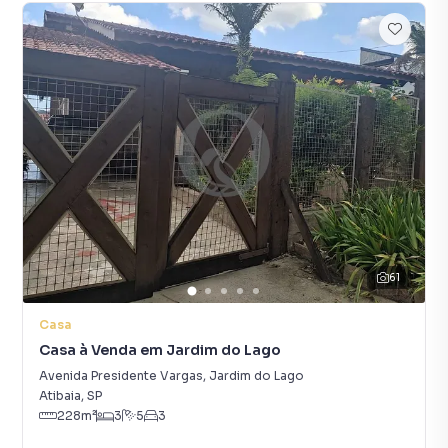
61
Casa
Casa à Venda em Jardim do Lago
Avenida Presidente Vargas
,
Jardim do Lago
Atibaia
,
SP
228
m²
3
5
3