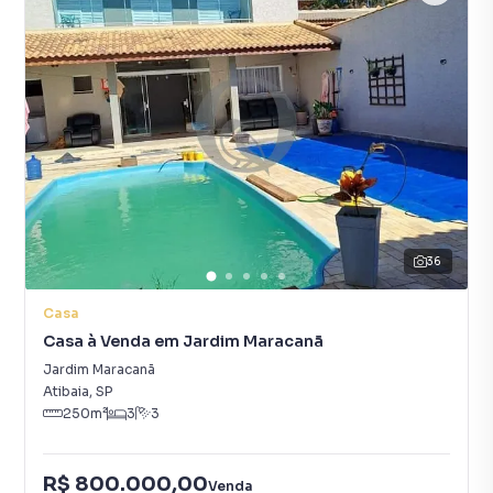
36
Casa
Casa à Venda em Jardim Maracanã
Jardim Maracanã
Atibaia
,
SP
250
m²
3
3
R$ 800.000,00
Venda