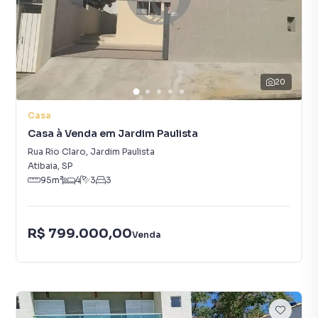
20
Casa
Casa à Venda em Jardim Paulista
Rua Rio Claro
,
Jardim Paulista
Atibaia
,
SP
95
m²
4
3
3
R$ 799.000,00
Venda