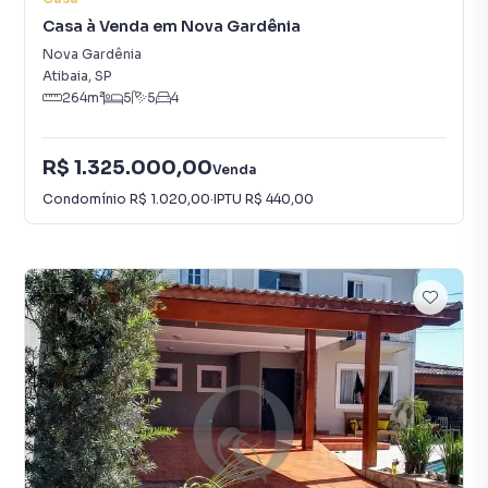
Casa à Venda em Nova Gardênia
Nova Gardênia
Atibaia
,
SP
264
m²
5
5
4
R$ 1.325.000,00
Venda
Condomínio
R$ 1.020,00
·
IPTU
R$ 440,00