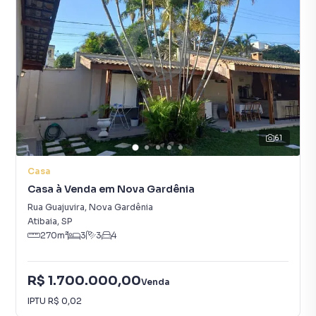
61
Casa
Casa à Venda em Nova Gardênia
Rua Guajuvira
,
Nova Gardênia
Atibaia
,
SP
270
m²
3
3
4
R$ 1.700.000,00
Venda
IPTU
R$ 0,02