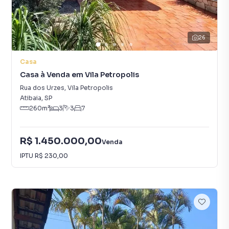
26
Casa
Casa à Venda em Vila Petropolis
Rua dos Urzes
,
Vila Petropolis
Atibaia
,
SP
260
m²
3
3
7
R$ 1.450.000,00
Venda
IPTU
R$ 230,00