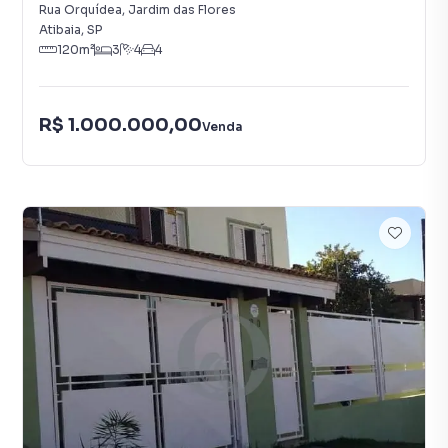
Rua Orquídea
,
Jardim das Flores
Atibaia
,
SP
120
m²
3
4
4
R$ 1.000.000,00
Venda