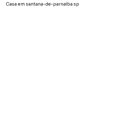
Casa em santana-de-parnaiba sp
antana de Parnaíba SP