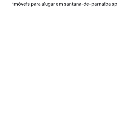
imóveis para alugar em santana-de-parnaiba sp
Sobrados à Venda em Santana de Parnaíba - Polvilho, S