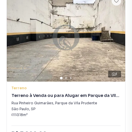
3
Terreno
Terreno à Venda ou para Alugar em Parque da Vila
Prudente
Rua Pinheiro Guimarães
,
Parque da Vila Prudente
São Paulo
,
SP
318
m²