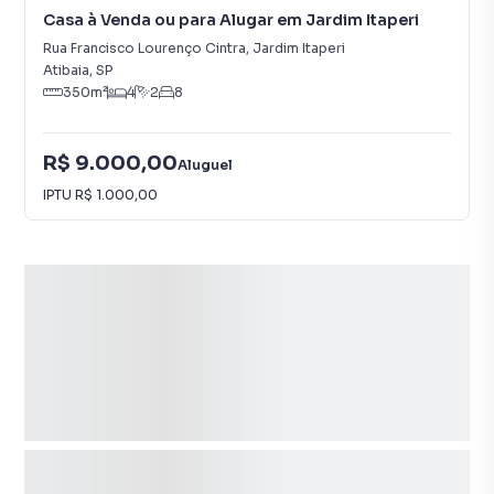
Casa à Venda ou para Alugar em Jardim Itaperi
Rua Francisco Lourenço Cintra
,
Jardim Itaperi
Atibaia
,
SP
350
m²
4
2
8
R$ 9.000,00
Aluguel
IPTU
R$ 1.000,00