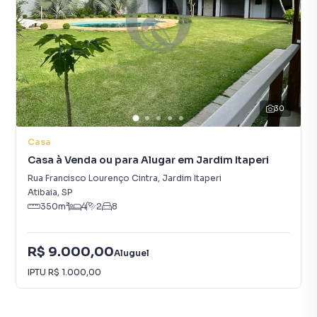
30
Casa
Casa à Venda ou para Alugar em Jardim Itaperi
Rua Francisco Lourenço Cintra
,
Jardim Itaperi
Atibaia
,
SP
350
m²
4
2
8
R$ 9.000,00
Aluguel
IPTU
R$ 1.000,00