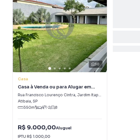
30
Casa
Casa à Venda ou para Alugar em
Jardim Itaperi
Rua Francisco Lourenço Cintra
,
Jardim Itaperi
Atibaia
,
SP
350
m²
4
2
8
R$ 9.000,00
Aluguel
IPTU
R$ 1.000,00