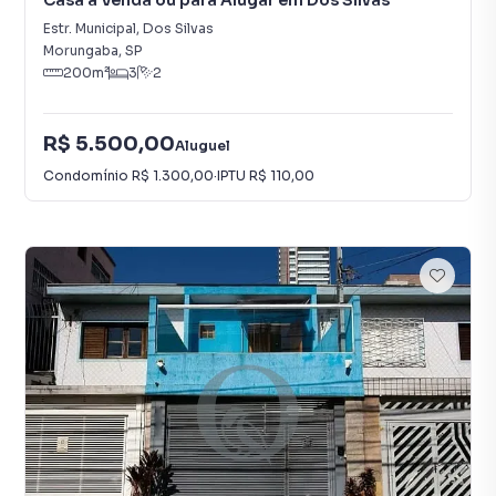
Casa à Venda ou para Alugar em Dos Silvas
Estr. Municipal
,
Dos Silvas
Morungaba
,
SP
200
m²
3
2
R$ 5.500,00
Aluguel
Condomínio
R$ 1.300,00
·
IPTU
R$ 110,00