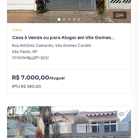
56
Casa
Casa à Venda ou para Alugar em Vila Gomes
Cardim
Rua Antônio Camardo
,
Vila Gomes Cardim
São Paulo
,
SP
147
m²
3
3
1
R$ 7.000,00
Aluguel
IPTU
R$ 380,00