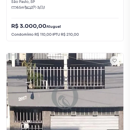
São Paulo
,
SP
65
m²
2
3
1
R$ 3.000,00
Aluguel
Condomínio
R$ 110,00
·
IPTU
R$ 210,00