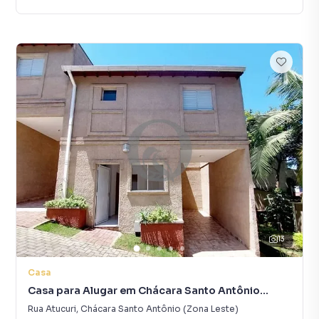
13
Casa
Casa para Alugar em Chácara Santo Antônio
(Zona Leste)
Rua Atucuri
,
Chácara Santo Antônio (Zona Leste)