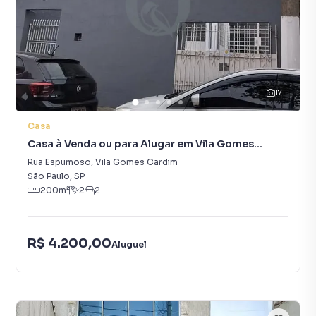
17
Casa
Casa à Venda ou para Alugar em Vila Gomes
Cardim
Rua Espumoso
,
Vila Gomes Cardim
São Paulo
,
SP
200
m²
2
2
R$ 4.200,00
Aluguel