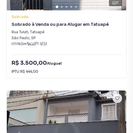
17
Sobrado
Sobrado à Venda ou para Alugar em Tatuapé
Rua Tuiuti
,
Tatuapé
São Paulo
,
SP
160
m²
2
1
1
R$ 3.500,00
Aluguel
IPTU
R$ 444,00