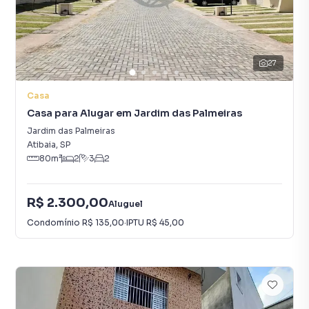
27
Casa
Casa para Alugar em Jardim das Palmeiras
Jardim das Palmeiras
Atibaia
,
SP
80
m²
2
3
2
R$ 2.300,00
Aluguel
Condomínio
R$ 135,00
·
IPTU
R$ 45,00