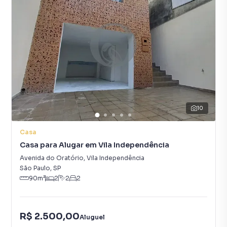
10
Casa
Casa para Alugar em Vila Independência
Avenida do Oratório
,
Vila Independência
São Paulo
,
SP
90
m²
2
2
2
R$ 2.500,00
Aluguel