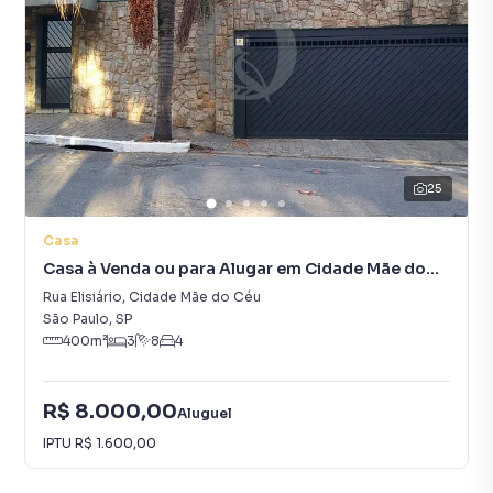
25
Casa
Casa à Venda ou para Alugar em Cidade Mãe do
Céu
Rua Elisiário
,
Cidade Mãe do Céu
São Paulo
,
SP
400
m²
3
8
4
R$ 8.000,00
Aluguel
IPTU
R$ 1.600,00