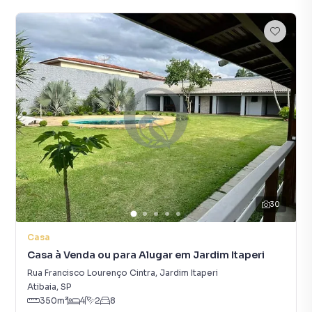
30
Casa
Casa à Venda ou para Alugar em Jardim Itaperi
Rua Francisco Lourenço Cintra
,
Jardim Itaperi
Atibaia
,
SP
350
m²
4
2
8