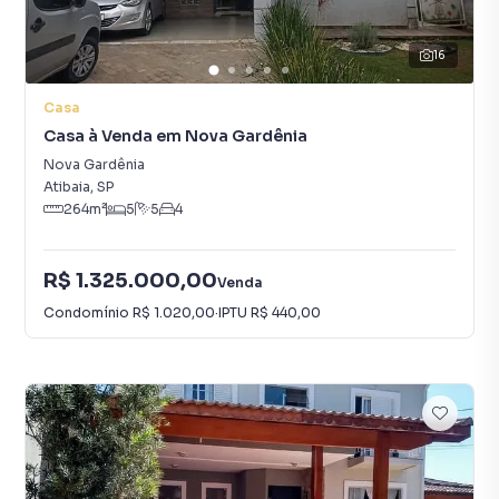
16
Casa
Casa à Venda em Nova Gardênia
Nova Gardênia
Atibaia
,
SP
264
m²
5
5
4
R$ 1.325.000,00
Venda
Condomínio
R$ 1.020,00
·
IPTU
R$ 440,00