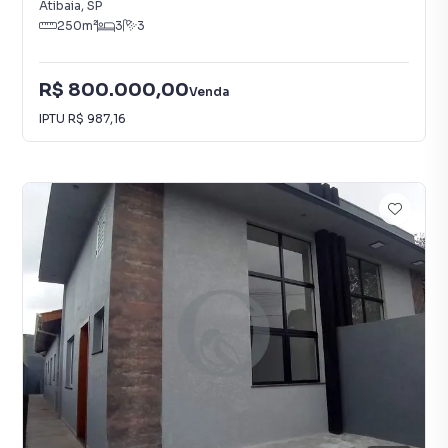
Atibaia
,
SP
250
m²
3
3
R$ 800.000,00
Venda
IPTU
R$ 987,16