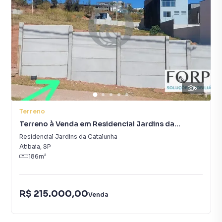
6
Terreno
Terreno à Venda em Residencial Jardins da
Catalunha
Residencial Jardins da Catalunha
Atibaia
,
SP
186
m²
R$ 215.000,00
Venda