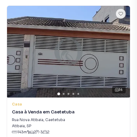
36
Casa
Casa à Venda em Caetetuba
Rua Nova Atibaia
,
Caetetuba
Atibaia
,
SP
143
m²
2
3
2