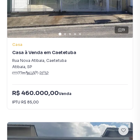
19
Casa
Casa à Venda em Caetetuba
Rua Nova Atibaia
,
Caetetuba
Atibaia
,
SP
77
m²
3
2
2
R$ 460.000,00
Venda
IPTU
R$ 85,00