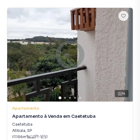
14
Apartamento
Apartamento à Venda em Caetetuba
Caetetuba
Atibaia
,
SP
56
m²
2
1
1