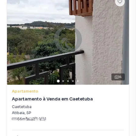
14
Apartamento
Apartamento à Venda em Caetetuba
Caetetuba
Atibaia
,
SP
56
m²
2
1
1