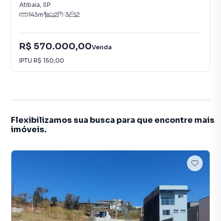
Atibaia
,
SP
143
m²
2
3
2
R$ 570.000,00
Venda
IPTU
R$ 150,00
Flexibilizamos sua busca para que encontre mais
imóveis.