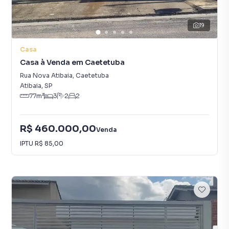
19
Casa
Casa à Venda em Caetetuba
Rua Nova Atibaia
,
Caetetuba
Atibaia
,
SP
77
m²
3
2
2
R$ 460.000,00
Venda
IPTU
R$ 85,00