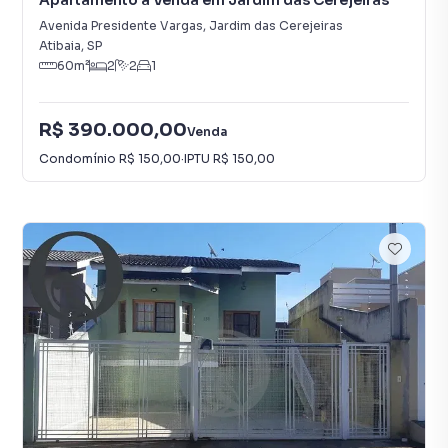
Apartamento à Venda em Jardim das Cerejeiras
Avenida Presidente Vargas
,
Jardim das Cerejeiras
Atibaia
,
SP
60
m²
2
2
1
R$ 390.000,00
Venda
Condomínio
R$ 150,00
·
IPTU
R$ 150,00