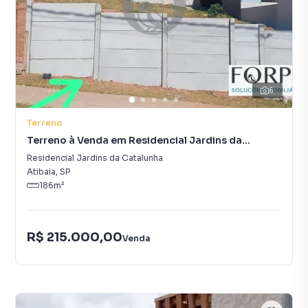
6
Terreno
Terreno à Venda em Residencial Jardins da
Catalunha
Residencial Jardins da Catalunha
Atibaia
,
SP
186
m²
R$ 215.000,00
Venda