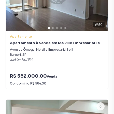
20
Apartamento
Apartamento à Venda em Melville Empresarial I e II
Avenida Ômega
,
Melville Empresarial I e II
Barueri
,
SP
50
m²
1
1
R$ 582.000,00
Venda
Condomínio
R$ 584,00