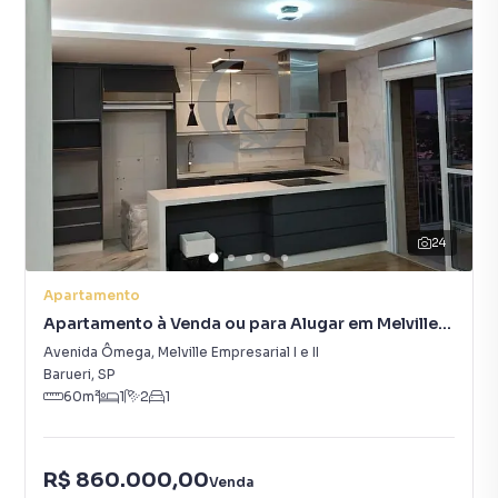
24
Apartamento
Apartamento à Venda ou para Alugar em Melville
Empresarial I e II
Avenida Ômega
,
Melville Empresarial I e II
Barueri
,
SP
60
m²
1
2
1
R$ 860.000,00
Venda