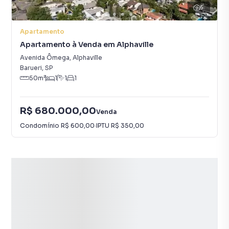
6
Apartamento
Apartamento à Venda em Alphaville
Avenida Ômega
,
Alphaville
Barueri
,
SP
50
m²
1
1
1
R$ 680.000,00
Venda
Condomínio
R$ 600,00
·
IPTU
R$ 350,00