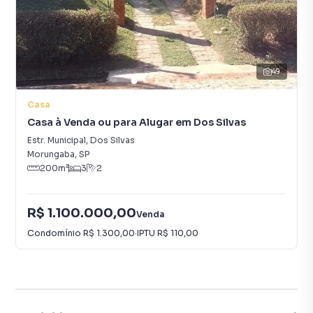
49
Casa
Casa à Venda ou para Alugar em Dos Silvas
Estr. Municipal
,
Dos Silvas
Morungaba
,
SP
200
m²
3
2
R$ 1.100.000,00
Venda
Condomínio
R$ 1.300,00
·
IPTU
R$ 110,00