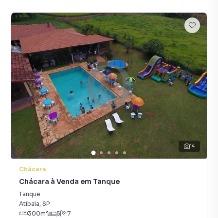
14
Chácara
Chácara à Venda em Tanque
Tanque
Atibaia
,
SP
300
m²
5
7