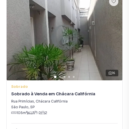
16
Sobrado
Sobrado à Venda em Chácara Califórnia
Rua Primícias
,
Chácara Califórnia
São Paulo
,
SP
105
m²
3
2
2