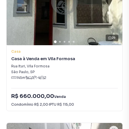
29
Casa
Casa à Venda em Vila Formosa
Rua Ituri
,
Vila Formosa
São Paulo
,
SP
145
m²
3
4
2
R$ 660.000,00
Venda
Condomínio
R$ 2,00
·
IPTU
R$ 115,00