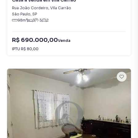
Casa à Venda em Vila Carrão
Rua João Cordeiro
,
Vila Carrão
São Paulo
,
SP
98
m²
3
3
2
R$ 690.000,00
Venda
IPTU
R$ 80,00