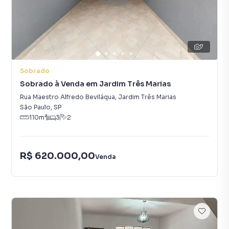
7
Sobrado
Sobrado à Venda em Jardim Três Marias
Rua Maestro Alfredo Beviláqua
,
Jardim Três Marias
São Paulo
,
SP
110
m²
3
2
R$ 620.000,00
Venda