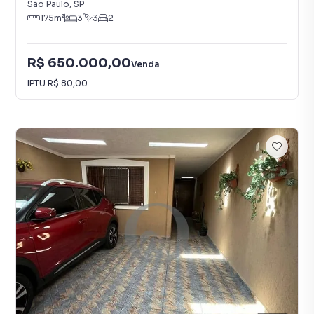
São Paulo
,
SP
175
m²
3
3
2
R$ 650.000,00
Venda
IPTU
R$ 80,00