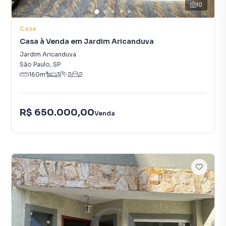
10
Casa
Casa à Venda em Jardim Aricanduva
Jardim Aricanduva
São Paulo
,
SP
160
m²
3
2
2
R$ 650.000,00
Venda