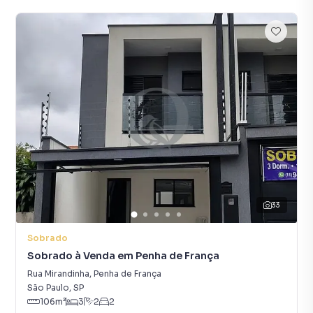
33
Sobrado
Sobrado à Venda em Penha de França
Rua Mirandinha
,
Penha de França
São Paulo
,
SP
106
m²
3
2
2