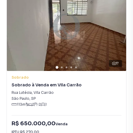
17
Sobrado
Sobrado à Venda em Vila Carrão
Rua Lutécia
,
Vila Carrão
São Paulo
,
SP
113
m²
2
2
1
R$ 650.000,00
Venda
IPTU
R$ 270,00