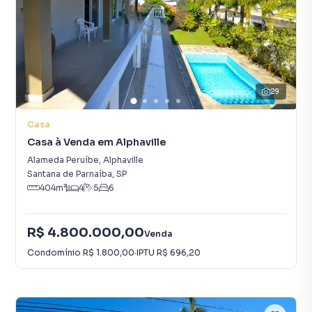
29
Casa
Casa à Venda em Alphaville
Alameda Peruíbe
,
Alphaville
Santana de Parnaíba
,
SP
404
m²
4
5
6
R$ 4.800.000,00
Venda
Condomínio
R$ 1.800,00
·
IPTU
R$ 696,20