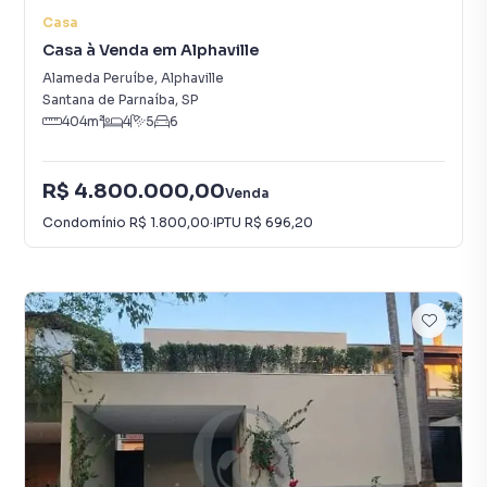
Casa
Casa à Venda em Alphaville
Alameda Peruíbe
,
Alphaville
Santana de Parnaíba
,
SP
404
m²
4
5
6
R$ 4.800.000,00
Venda
Condomínio
R$ 1.800,00
·
IPTU
R$ 696,20