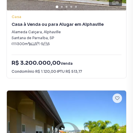
19
Casa
Casa à Venda ou para Alugar em Alphaville
Alameda Caiçara
,
Alphaville
Santana de Parnaíba
,
SP
300
m²
3
5
5
R$ 3.200.000,00
Venda
Condomínio
R$ 1.120,00
·
IPTU
R$ 513,17