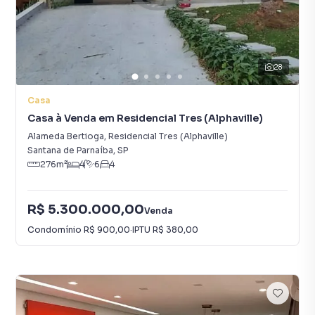
28
Casa
Casa à Venda em Residencial Tres (Alphaville)
Alameda Bertioga
,
Residencial Tres (Alphaville)
Santana de Parnaíba
,
SP
276
m²
4
6
4
R$ 5.300.000,00
Venda
Condomínio
R$ 900,00
·
IPTU
R$ 380,00