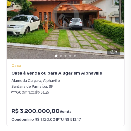
19
Casa
Casa à Venda ou para Alugar em Alphaville
Alameda Caiçara
,
Alphaville
Santana de Parnaíba
,
SP
300
m²
3
5
5
R$ 3.200.000,00
Venda
Condomínio
R$ 1.120,00
·
IPTU
R$ 513,17