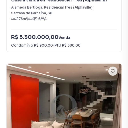
Casa à Venda em Residencial Tres (Alphaville)
Alameda Bertioga
,
Residencial Tres (Alphaville)
Santana de Parnaíba
,
SP
276
m²
4
6
4
R$ 5.300.000,00
Venda
Condomínio
R$ 900,00
·
IPTU
R$ 380,00