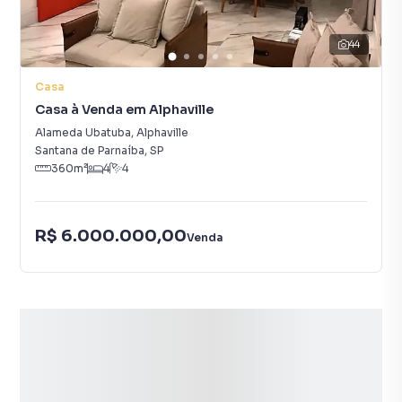
44
Casa
Casa à Venda em Alphaville
Alameda Ubatuba
,
Alphaville
Santana de Parnaíba
,
SP
360
m²
4
4
R$ 6.000.000,00
Venda