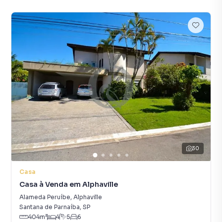
30
Casa
Casa à Venda em Alphaville
Alameda Peruíbe
,
Alphaville
Santana de Parnaíba
,
SP
404
m²
4
5
6