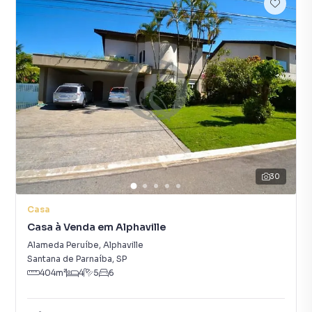
30
Casa
Casa à Venda em Alphaville
Alameda Peruíbe
,
Alphaville
Santana de Parnaíba
,
SP
404
m²
4
5
6