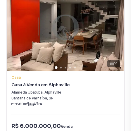
44
Casa
Casa à Venda em Alphaville
Alameda Ubatuba
,
Alphaville
Santana de Parnaíba
,
SP
360
m²
4
4
R$ 6.000.000,00
Venda