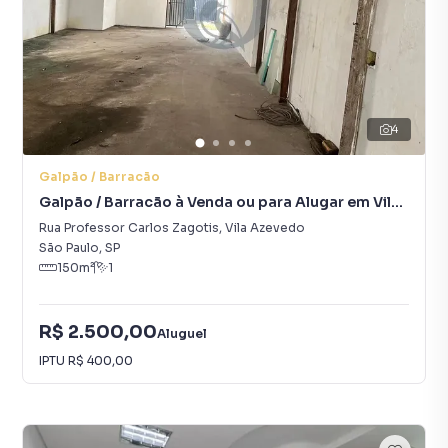
4
Galpão / Barracão
Galpão / Barracão à Venda ou para Alugar em Vila
Azevedo
Rua Professor Carlos Zagotis
,
Vila Azevedo
São Paulo
,
SP
150
m²
1
R$ 2.500,00
Aluguel
IPTU
R$ 400,00