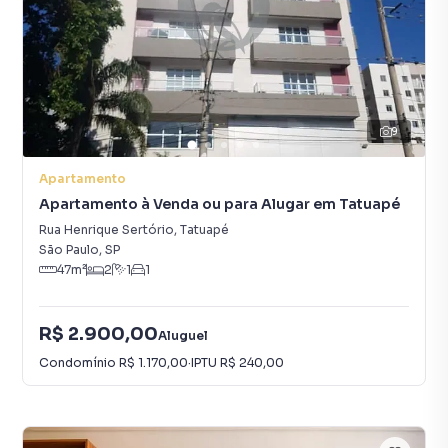
9
Apartamento
Apartamento à Venda ou para Alugar em Tatuapé
Rua Henrique Sertório
,
Tatuapé
São Paulo
,
SP
47
m²
2
1
1
R$ 2.900,00
Aluguel
Condomínio
R$ 1.170,00
·
IPTU
R$ 240,00