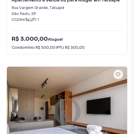
Apartamento à Venda ou para Alugar em Tatuapé
Rua Vargem Grande
,
Tatuapé
São Paulo
,
SP
29
m²
1
1
R$ 3.000,00
Aluguel
Condomínio
R$ 500,00
·
IPTU
R$ 300,00