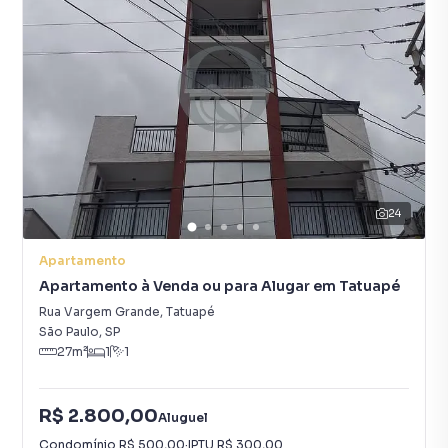
24
Apartamento
Apartamento à Venda ou para Alugar em Tatuapé
Rua Vargem Grande
,
Tatuapé
São Paulo
,
SP
27
m²
1
1
R$ 2.800,00
Aluguel
Condomínio
R$ 500,00
·
IPTU
R$ 300,00