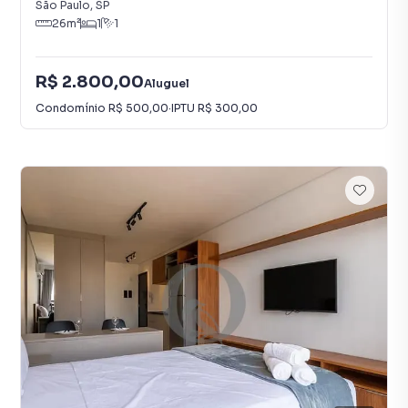
São Paulo
,
SP
26
m²
1
1
R$ 2.800,00
Aluguel
Condomínio
R$ 500,00
·
IPTU
R$ 300,00