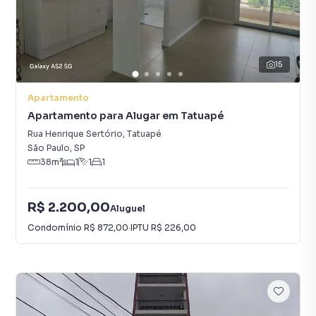
15
Apartamento
Apartamento para Alugar em Tatuapé
Rua Henrique Sertório
,
Tatuapé
São Paulo
,
SP
38
m²
1
1
1
R$ 2.200,00
Aluguel
Condomínio
R$ 872,00
·
IPTU
R$ 226,00