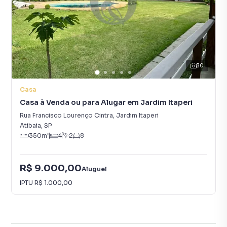
30
Casa
Casa à Venda ou para Alugar em Jardim Itaperi
Rua Francisco Lourenço Cintra
,
Jardim Itaperi
Atibaia
,
SP
350
m²
4
2
8
R$ 9.000,00
Aluguel
IPTU
R$ 1.000,00