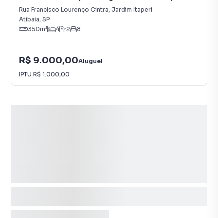
Rua Francisco Lourenço Cintra
,
Jardim Itaperi
Atibaia
,
SP
350
m²
4
2
8
R$ 9.000,00
Aluguel
IPTU
R$ 1.000,00