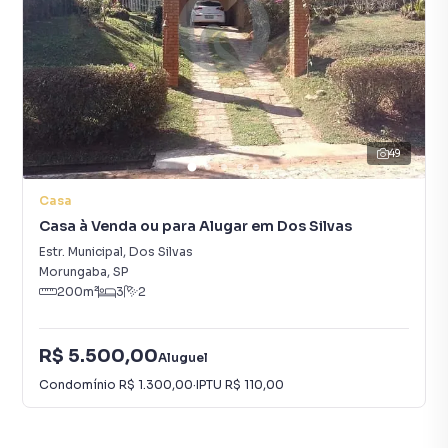
49
Casa
Casa à Venda ou para Alugar em Dos Silvas
Estr. Municipal
,
Dos Silvas
Morungaba
,
SP
200
m²
3
2
R$ 5.500,00
Aluguel
Condomínio
R$ 1.300,00
·
IPTU
R$ 110,00