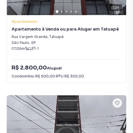
24
Apartamento
Apartamento à Venda ou para Alugar em Tatuapé
Rua Vargem Grande
,
Tatuapé
São Paulo
,
SP
26
m²
1
1
R$ 2.800,00
Aluguel
Condomínio
R$ 500,00
·
IPTU
R$ 300,00