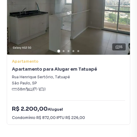
15
Apartamento
Apartamento para Alugar em Tatuapé
Rua Henrique Sertório
,
Tatuapé
São Paulo
,
SP
38
m²
1
1
1
R$ 2.200,00
Aluguel
Condomínio
R$ 872,00
·
IPTU
R$ 226,00