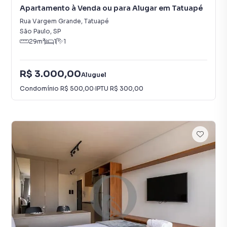
Apartamento à Venda ou para Alugar em Tatuapé
Rua Vargem Grande
,
Tatuapé
São Paulo
,
SP
29
m²
1
1
R$ 3.000,00
Aluguel
Condomínio
R$ 500,00
·
IPTU
R$ 300,00