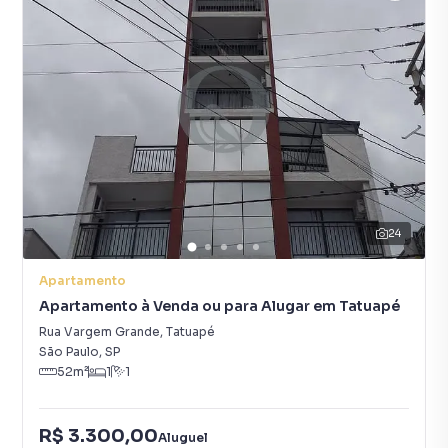
24
Apartamento
Apartamento à Venda ou para Alugar em Tatuapé
Rua Vargem Grande
,
Tatuapé
São Paulo
,
SP
52
m²
1
1
R$ 3.300,00
Aluguel