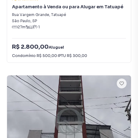
Apartamento à Venda ou para Alugar em Tatuapé
Rua Vargem Grande
,
Tatuapé
São Paulo
,
SP
27
m²
1
1
R$ 2.800,00
Aluguel
Condomínio
R$ 500,00
·
IPTU
R$ 300,00