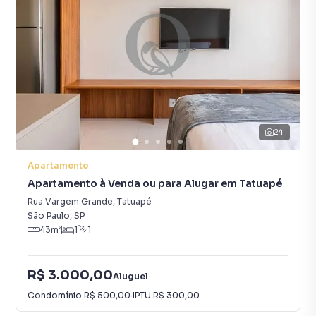
24
Apartamento
Apartamento à Venda ou para Alugar em Tatuapé
Rua Vargem Grande
,
Tatuapé
São Paulo
,
SP
43
m²
1
1
R$ 3.000,00
Aluguel
Condomínio
R$ 500,00
·
IPTU
R$ 300,00