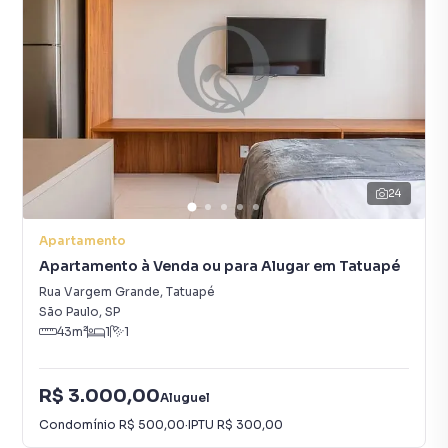
24
Apartamento
Apartamento à Venda ou para Alugar em Tatuapé
Rua Vargem Grande
,
Tatuapé
São Paulo
,
SP
43
m²
1
1
R$ 3.000,00
Aluguel
Condomínio
R$ 500,00
·
IPTU
R$ 300,00