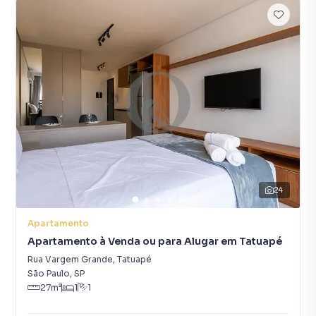
24
Apartamento
Apartamento à Venda ou para Alugar em Tatuapé
Rua Vargem Grande
,
Tatuapé
São Paulo
,
SP
27
m²
1
1