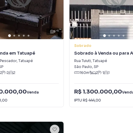
9
Sobrado
enda em Tatuapé
Sobrado à Venda ou para 
Tatuapé
 Pescador
,
Tatuapé
Rua Tuiuti
,
Tatuapé
SP
São Paulo
,
SP
2
2
2
160
m²
2
1
1
00.000,00
R$ 1.300.000,00
Venda
Vend
0,00
IPTU
R$ 444,00