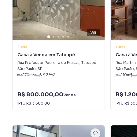
19
Casa
Casa
Casa à Venda em Tatuapé
Casa à V
Rua Professor Pedreira de Freitas
,
Tatuapé
Rua Martim
São Paulo
,
SP
São Paulo
,
170
m²
3
3
2
110
m²
R$ 800.000,00
R$ 1.2
Venda
IPTU
R$ 3.600,00
IPTU
R$ 30