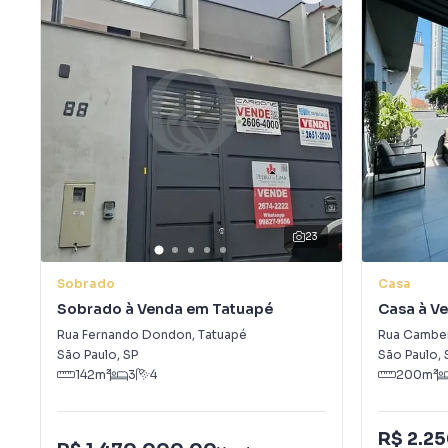
23
Sobrado
Casa
Sobrado à Venda em Tatuapé
Casa à Ve
Tatuapé
Rua Fernando Dondon
,
Tatuapé
Rua Camb
São Paulo
,
SP
São Paulo
,
142
m²
3
4
200
m²
R$ 2.2