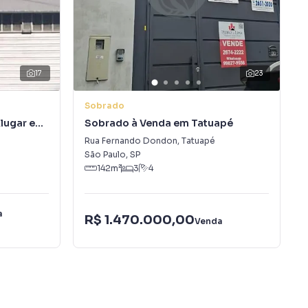
17
23
Sobrado
Alugar em
Sobrado à Venda em Tatuapé
Rua Fernando Dondon
,
Tatuapé
São Paulo
,
SP
142
m²
3
4
a
R$ 1.470.000,00
Venda