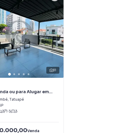
31
nda ou para Alugar em
embé
,
Tatuapé
SP
3
3
3
50.000,00
Venda