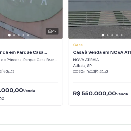
25
Casa
enda em Parque Casa
Casa à Venda em NOVA AT
 de Princesa
,
Parque Casa Branca
NOVA ATIBAIA
Atibaia
,
SP
2
2
3
80
m²
3
2
2
.000,00
Venda
R$ 550.000,00
Venda
,00