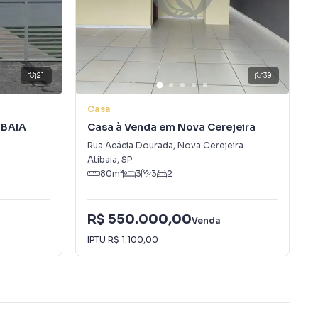
21
39
Casa
IBAIA
Casa à Venda em Nova Cerejeira
Rua Acácia Dourada
,
Nova Cerejeira
Atibaia
,
SP
80
m²
3
3
2
R$ 550.000,00
Venda
IPTU
R$ 1.100,00