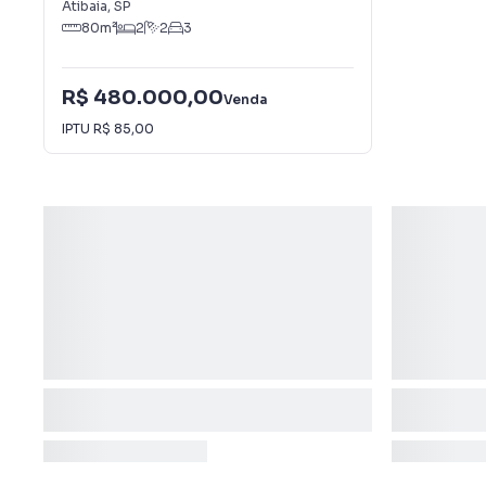
Atibaia
,
SP
80
m²
2
2
3
R$ 480.000,00
Venda
IPTU
R$ 85,00