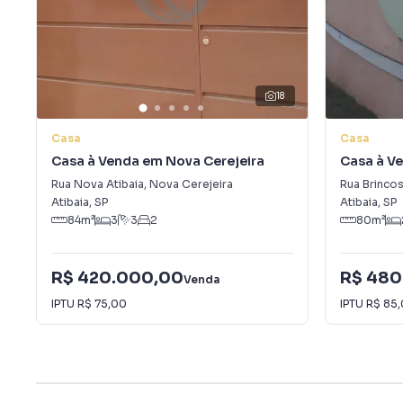
18
Casa
Casa
Casa à Venda em Nova Cerejeira
Casa à V
Branca
Rua Nova Atibaia
,
Nova Cerejeira
Rua Brincos
Atibaia
,
SP
Atibaia
,
SP
84
m²
3
3
2
80
m²
R$ 420.000,00
R$ 480
Venda
IPTU
R$ 75,00
IPTU
R$ 85