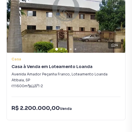
14
Casa
Casa à Venda em Loteamento Loanda
Avenida Amador Peçanha Franco
,
Loteamento Loanda
Atibaia
,
SP
500
m²
3
2
R$ 2.200.000,00
Venda