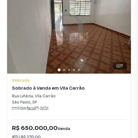
17
Sobrado
Sobrado à Venda em Vila Carrão
Rua Lutécia
,
Vila Carrão
São Paulo
,
SP
113
m²
2
2
1
R$ 650.000,00
Venda
IPTU
R$ 270,00