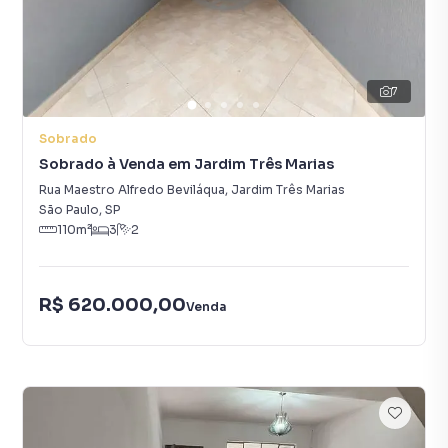
7
Sobrado
Sobrado à Venda em Jardim Três Marias
Rua Maestro Alfredo Beviláqua
,
Jardim Três Marias
São Paulo
,
SP
110
m²
3
2
R$ 620.000,00
Venda