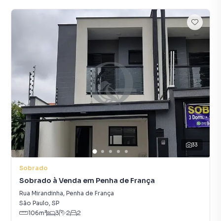
33
Sobrado
Sobrado à Venda em Penha de França
Rua Mirandinha
,
Penha de França
São Paulo
,
SP
106
m²
3
2
2