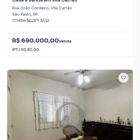
Casa à Venda em Vila Carrão
Rua João Cordeiro
,
Vila Carrão
São Paulo
,
SP
98
m²
3
3
2
R$ 690.000,00
Venda
IPTU
R$ 80,00