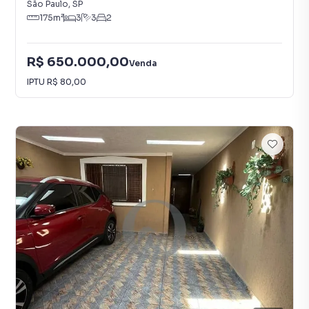
São Paulo
,
SP
175
m²
3
3
2
R$ 650.000,00
Venda
IPTU
R$ 80,00