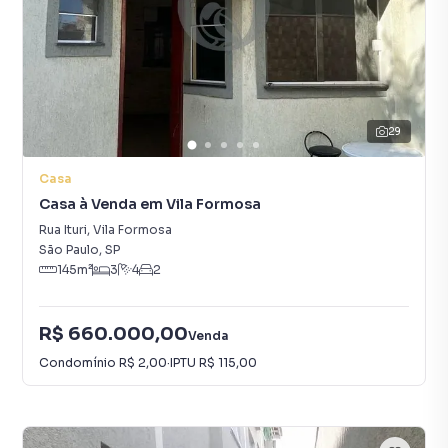
29
Casa
Casa à Venda em Vila Formosa
Rua Ituri
,
Vila Formosa
São Paulo
,
SP
145
m²
3
4
2
R$ 660.000,00
Venda
Condomínio
R$ 2,00
·
IPTU
R$ 115,00