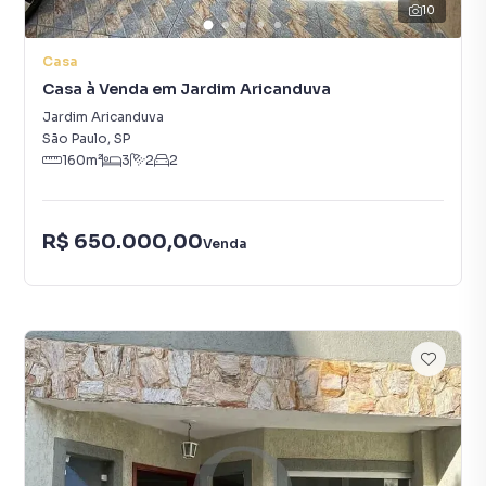
10
Casa
Casa à Venda em Jardim Aricanduva
Jardim Aricanduva
São Paulo
,
SP
160
m²
3
2
2
R$ 650.000,00
Venda