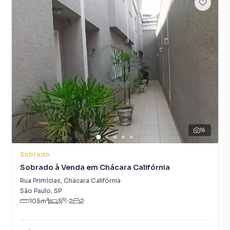
16
Sobrado
Sobrado à Venda em Chácara Califórnia
Rua Primícias
,
Chácara Califórnia
São Paulo
,
SP
105
m²
3
2
2