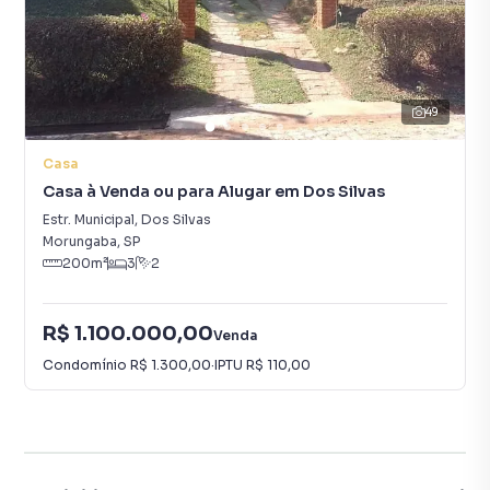
49
Casa
Casa à Venda ou para Alugar em Dos Silvas
Estr. Municipal
,
Dos Silvas
Morungaba
,
SP
200
m²
3
2
R$ 1.100.000,00
Venda
Condomínio
R$ 1.300,00
·
IPTU
R$ 110,00