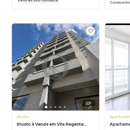
Valores sob consulta
Condomín
6
Studio
Apartame
Studio à Venda em Vila Regente
Apartame