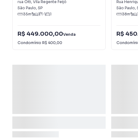
Feijó
rua Oiti
,
Vila Regente Feijó
Rua Henriq
São Paulo
,
SP
São Paulo
,
35
m²
1
1
1
38
m²
R$ 449.000,00
R$ 450
Venda
Condomínio
R$ 400,00
Condomín