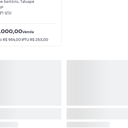
ue Sertório
,
Tatuapé
SP
1
1
1
.000,00
Venda
io
R$ 954,00
·
IPTU
R$ 253,00