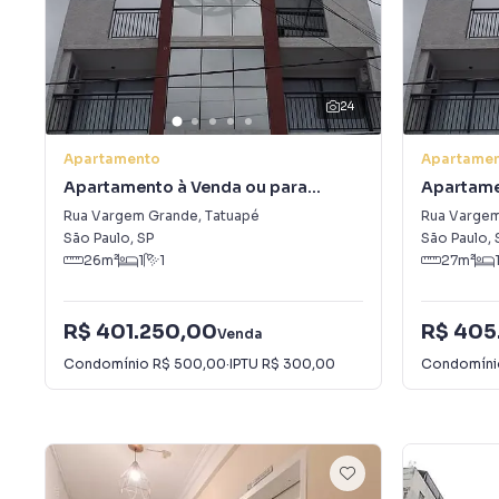
24
Apartamento
Apartame
Apartamento à Venda ou para
Apartame
Alugar em Tatuapé
Alugar e
Rua Vargem Grande
,
Tatuapé
Rua Varge
São Paulo
,
SP
São Paulo
,
26
m²
1
1
27
m²
R$ 401.250,00
R$ 405
Venda
Condomínio
R$ 500,00
·
IPTU
R$ 300,00
Condomín