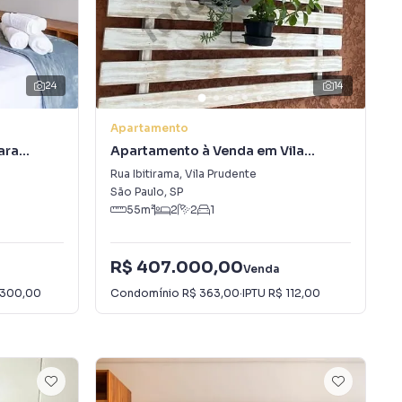
24
14
Apartamento
ara
Apartamento à Venda em Vila
Prudente
Rua Ibitirama
,
Vila Prudente
São Paulo
,
SP
55
m²
2
2
1
R$ 407.000,00
Venda
 300,00
Condomínio
R$ 363,00
·
IPTU
R$ 112,00