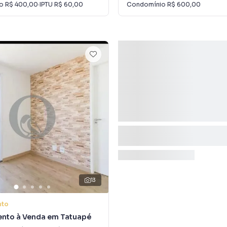
io
R$ 400,00
·
IPTU
R$ 60,00
Condomínio
R$ 600,00
13
nto
nto à Venda em Tatuapé