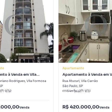
37
nto
Apartamento
nto à Venda em Vila
Apartamento à Venda em V
Carrão
priano Rodrigues
,
Vila Formosa
Rua Atucuri
,
Vila Carrão
SP
São Paulo
,
SP
2
1
2
54
m²
2
1
1
.000,00
R$ 420.000,00
Venda
Venda