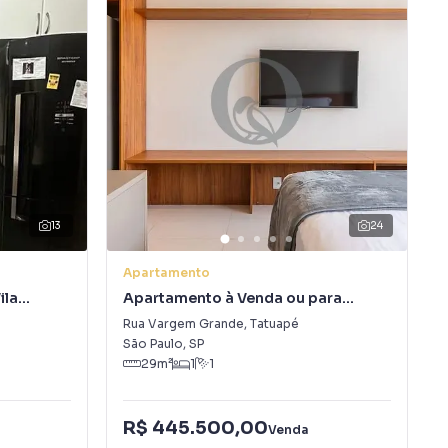
13
24
Apartamento
ila
Apartamento à Venda ou para
Alugar em Tatuapé
Rua Vargem Grande
,
Tatuapé
São Paulo
,
SP
29
m²
1
1
R$ 445.500,00
Venda