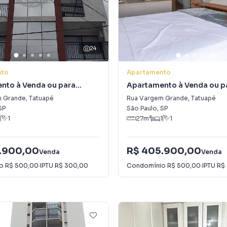
24
nto
Apartamento
nto à Venda ou para
Apartamento à Venda ou p
m Tatuapé
Alugar em Tatuapé
m Grande
,
Tatuapé
Rua Vargem Grande
,
Tatuapé
SP
São Paulo
,
SP
1
1
27
m²
1
1
.900,00
R$ 405.900,00
Venda
Venda
io
R$ 500,00
·
IPTU
R$ 300,00
Condomínio
R$ 500,00
·
IPTU
R$