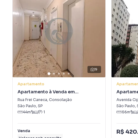
19
Apartamento
Apartame
Apartamento à Venda em
Apartame
Consolação
Formosa
Rua Frei Caneca
,
Consolação
Avenida Ci
São Paulo
,
SP
São Paulo
,
44
m²
1
1
56
m²
R$ 420
Venda