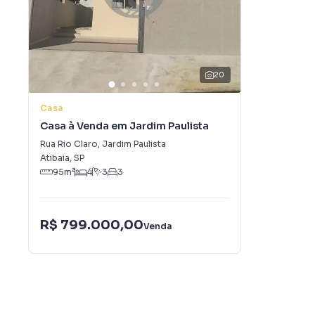
20
Casa
Casa à Venda em Jardim Paulista
Rua Rio Claro
,
Jardim Paulista
Atibaia
,
SP
95
m²
4
3
3
R$ 799.000,00
Venda