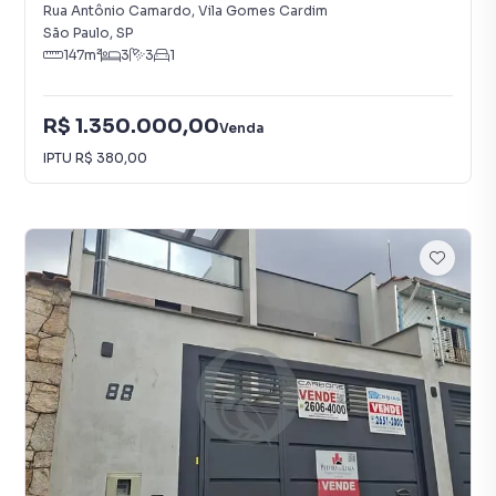
Cardim
Rua Antônio Camardo
,
Vila Gomes Cardim
São Paulo
,
SP
147
m²
3
3
1
R$ 1.350.000,00
Venda
IPTU
R$ 380,00