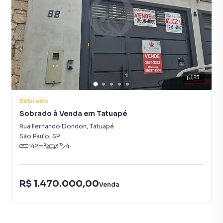
23
Sobrado
Sobrado à Venda em Tatuapé
Rua Fernando Dondon
,
Tatuapé
São Paulo
,
SP
142
m²
3
4
R$ 1.470.000,00
Venda