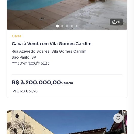
25
Casa
Casa à Venda em Vila Gomes Cardim
Rua Azevedo Soares
,
Vila Gomes Cardim
São Paulo
,
SP
307
m²
6
5
3
R$ 3.200.000,00
Venda
IPTU
R$ 631,76