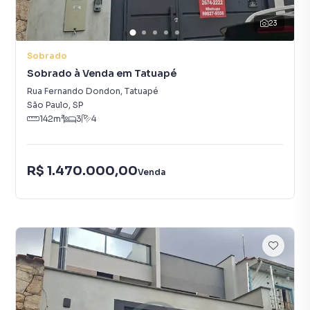
23
Sobrado
Sobrado à Venda em Tatuapé
Rua Fernando Dondon
,
Tatuapé
São Paulo
,
SP
142
m²
3
4
R$ 1.470.000,00
Venda