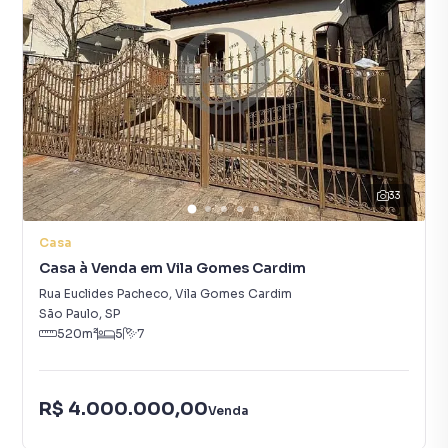
33
Casa
Casa à Venda em Vila Gomes Cardim
Rua Euclides Pacheco
,
Vila Gomes Cardim
São Paulo
,
SP
520
m²
5
7
R$ 4.000.000,00
Venda