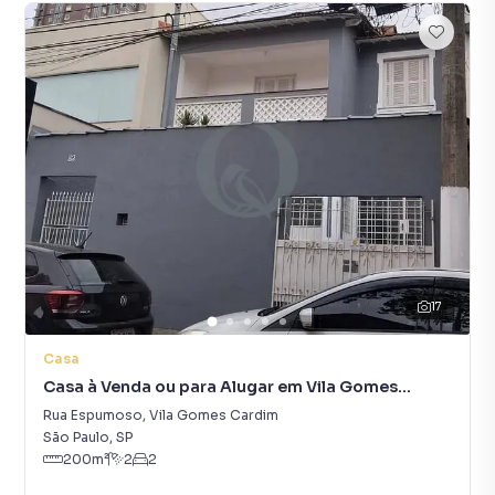
17
Casa
Casa à Venda ou para Alugar em Vila Gomes
Cardim
Rua Espumoso
,
Vila Gomes Cardim
São Paulo
,
SP
200
m²
2
2